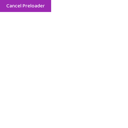
Cancel Preloader
Menu
Nasz blog
Home
Fizjoterapia i rozwój ruchowy
Nowy rok bez presji. Jak zamienić postanowienia w
realną zmianę – dla dzieci, młodzieży i dorosłych