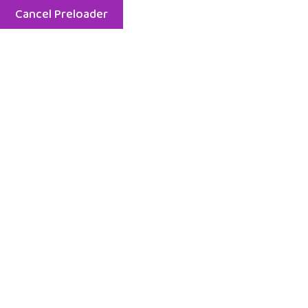
Cancel Preloader
pon. - piątek: 8-20; sobota: 8-13
730 308 
Strona główna
O 
Tag:
d
Ho