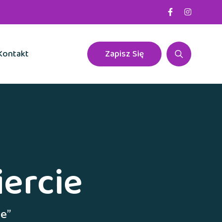
Kontakt
Zapisz Się
ercie
ie”