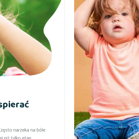
spierać
Często narzeka na bóle
 niż tylko etap