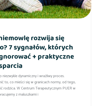
niemowlę rozwija się
o? 7 sygnałów, których
ignorować + praktyczne
sparcia
 niezwykle dynamiczny i wrażliwy proces.
ć to, co mieści się w granicach normy, od tego,
oić rodzica. W Centrum Terapeutycznym PUER w
pracujemy z maluszkami i