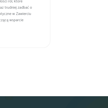
ści ról, które
raz trudniej zadbać o
utyczne w Zawierciu
czącą wsparcie