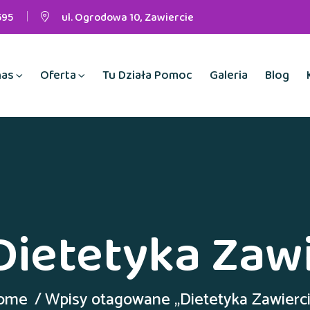
595
ul. Ogrodowa 10, Zawiercie
nas
Oferta
Tu Działa Pomoc
Galeria
Blog
Dietetyka Zawi
ome
Wpisy otagowane „Dietetyka Zawierc