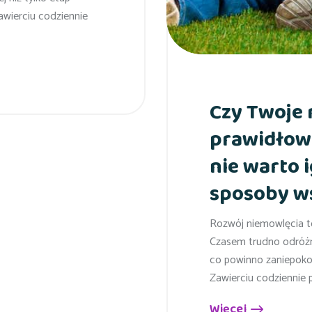
wierciu codziennie
Czy Twoje 
prawidłow
nie warto 
sposoby w
Rozwój niemowlęcia to
Czasem trudno odróżni
co powinno zaniepok
Zawierciu codziennie 
Więcej