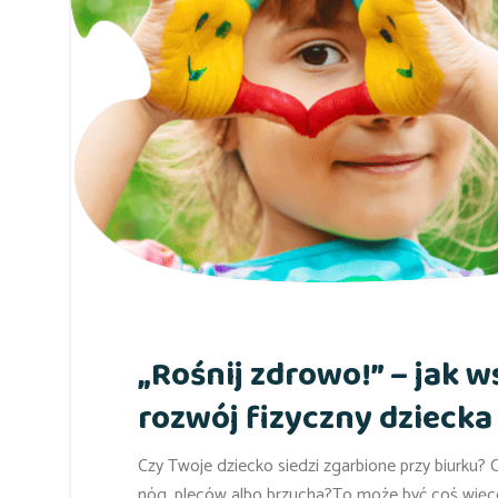
„Rośnij zdrowo!” – jak w
rozwój fizyczny dziecka
Czy Twoje dziecko siedzi zgarbione przy biurku? 
nóg, pleców albo brzucha?To może być coś więcej