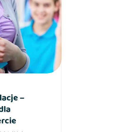
acje –
dla
rcie