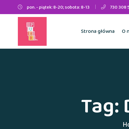
pon. - piątek: 8-20; sobota: 8-13
730 308 
Strona główna
O 
Tag:
H